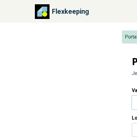
Preskoči na glavni sadržaj
Flexkeeping
Porta
P
Je
V
L