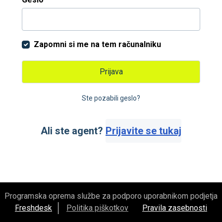
Zapomni si me na tem računalniku
Prijava
Ste pozabili geslo?
Ali ste agent?
Prijavite se tukaj
Programska oprema službe za podporo uporabnikom podjetja
Freshdesk
Politika piškotkov
Pravila zasebnosti