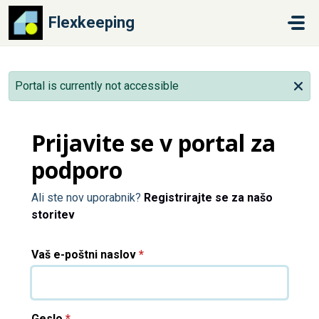
Preskoči na glavno vsebino
Flexkeeping
Portal is currently not accessible
Prijavite se v portal za
podporo
Ali ste nov uporabnik?
Registrirajte se za našo
storitev
Vaš e-poštni naslov
*
Geslo
*