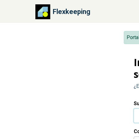
Ir al contenido principal
Flexkeeping
Porta
I
s
¿E
Su
C